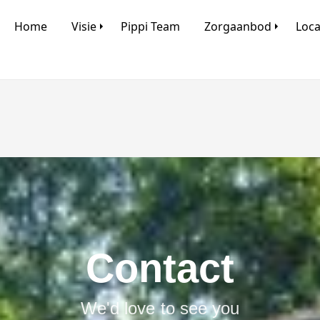
Home
Visie
Pippi Team
Zorgaanbod
Loca
Contact
We'd love to see you